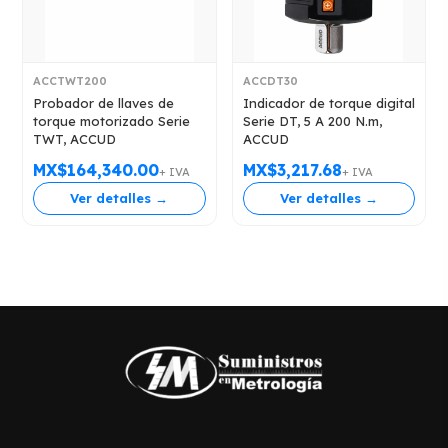
ACCTWT200
ACCDT30
Probador de llaves de
Indicador de torque digital
torque motorizado Serie
Serie DT, 5 A 200 N.m,
TWT, ACCUD
ACCUD
MX$164,340.00
MX$3,217.68
+ IVA
+ IVA
Ver detalles →
Ver detalles →