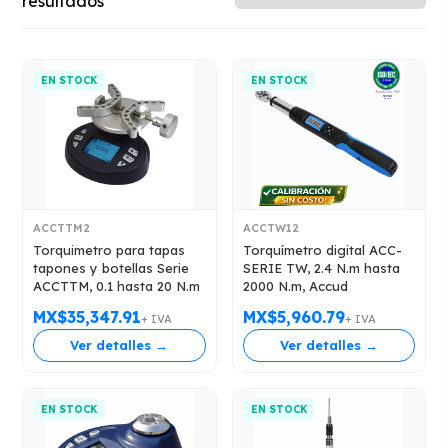
resultados
EN STOCK
EN STOCK
ACCTTM2
ACCTW12
Torquimetro para tapas
Torquímetro digital ACC-
tapones y botellas Serie
SERIE TW, 2.4 N.m hasta
ACCTTM, 0.1 hasta 20 N.m
2000 N.m, Accud
MX$35,347.91
MX$5,960.79
+ IVA
+ IVA
Ver detalles →
Ver detalles →
EN STOCK
EN STOCK