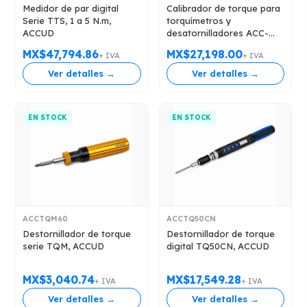
Medidor de par digital
Calibrador de torque para
Serie TTS, 1 a 5 N.m,
torquímetros y
ACCUD
desatornilladores ACC-
SERIE TTB, 5 N.m hasta
MX$47,794.86
MX$27,198.00
+ IVA
+ IVA
1000 N.m, ACCUD
Ver detalles →
Ver detalles →
EN STOCK
EN STOCK
ACCTQM60
ACCTQ50CN
Destornillador de torque
Destornillador de torque
serie TQM, ACCUD
digital TQ50CN, ACCUD
MX$3,040.74
MX$17,549.28
+ IVA
+ IVA
Ver detalles →
Ver detalles →