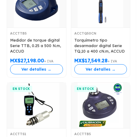
ACCTTB5
ACCTQ50CN
Medidor de torque digital
Torquímetro tipo
Serie TTB, 0.25 a 500 N.m,
desarmador digital Serie
ACCUD
TQ,10 a 400 cN.m, ACCUD
MX$27,198.00
MX$17,549.28
+ IVA
+ IVA
Ver detalles →
Ver detalles →
EN STOCK
EN STOCK
ACCTTS1
ACCTTB5