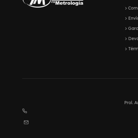
Com
Enví
Gara
Devo
Térm
Prol. 