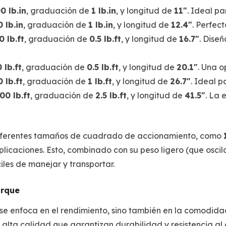
0 lb.in
, graduación de
1 lb.in
, y longitud de
11"
. Ideal pa
 lb.in
, graduación de
1 lb.in
, y longitud de
12.4"
. Perfec
 lb.ft
, graduación de
0.5 lb.ft
, y longitud de
16.7"
. Dise
 lb.ft
, graduación de
0.5 lb.ft
, y longitud de
20.1"
. Una o
 lb.ft
, graduación de
1 lb.ft
, y longitud de
26.7"
. Ideal 
0 lb.ft
, graduación de
2.5 lb.ft
, y longitud de
41.5"
. La 
 diferentes tamaños de cuadrado de accionamiento, como
icaciones. Esto, combinado con su peso ligero (que oscil
iles de manejar y transportar.
orque
se enfoca en el rendimiento, sino también en la comodidad
 alta calidad que garantizan durabilidad y resistencia al