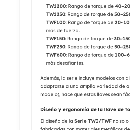
TW1200
: Rango de torque de
40~20
TW1250
: Rango de torque de
50~250
TWF100
: Rango de torque de
20~100
más de fuerza.
TWF150
: Rango de torque de
30~150
TWF250
: Rango de torque de
50~250
TWF600
: Rango de torque de
100~60
más desafiantes.
Además, la serie incluye modelos con
adaptarse a una amplia variedad de apl
modelo), hace que estas llaves sean fác
Diseño y ergonomía de la llave de t
El diseño de la
Serie TWI/TWF
no solo 
fabricadas con materiales metálicos de