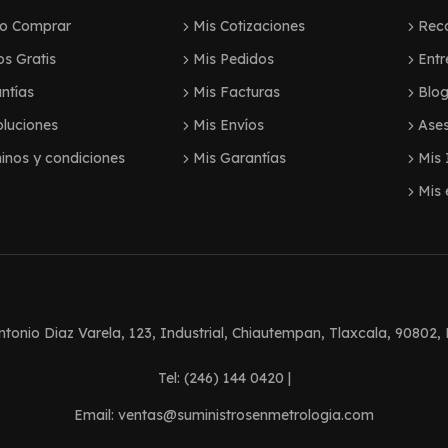
o Comprar
Mis Cotizaciones
Reco
os Gratis
Mis Pedidos
Entr
ntías
Mis Facturas
Blo
luciones
Mis Envíos
Ases
inos y condiciones
Mis Garantías
Mis 
Mis 
Antonio Diaz Varela, 123, Industrial, Chiautempan, Tlaxcala, 90802,
Tel: (246) 144 0420 |
Email: ventas@suministrosenmetrologia.com