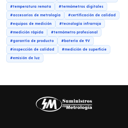
#temperatura remota
#termómetros digitales
#accesorios de metrología
#certificación de calidad
#equipos de medición
#tecnología infrarroja
#medición rápida
#termómetro profesional
#garantía de producto
#batería de 9V
#inspección de calidad
#medición de superficie
#emisión de luz